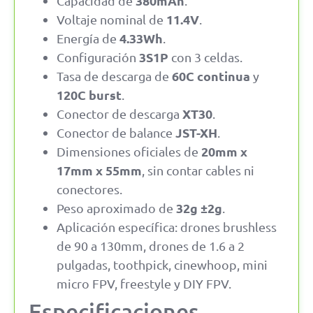
380mAh
Capacidad de
.
11.4V
Voltaje nominal de
.
4.33Wh
Energía de
.
3S1P
Configuración
con 3 celdas.
60C continua
Tasa de descarga de
y
120C burst
.
XT30
Conector de descarga
.
JST-XH
Conector de balance
.
20mm x
Dimensiones oficiales de
17mm x 55mm
, sin contar cables ni
conectores.
32g ±2g
Peso aproximado de
.
Aplicación específica: drones brushless
de 90 a 130mm, drones de 1.6 a 2
pulgadas, toothpick, cinewhoop, mini
micro FPV, freestyle y DIY FPV.
Especificaciones