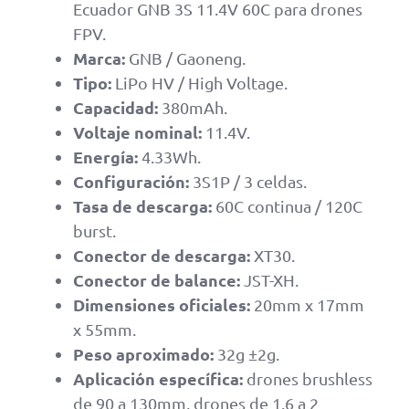
Ecuador GNB 3S 11.4V 60C para drones
FPV.
Marca:
GNB / Gaoneng.
Tipo:
LiPo HV / High Voltage.
Capacidad:
380mAh.
Voltaje nominal:
11.4V.
Energía:
4.33Wh.
Configuración:
3S1P / 3 celdas.
Tasa de descarga:
60C continua / 120C
burst.
Conector de descarga:
XT30.
Conector de balance:
JST-XH.
Dimensiones oficiales:
20mm x 17mm
x 55mm.
Peso aproximado:
32g ±2g.
Aplicación específica:
drones brushless
de 90 a 130mm, drones de 1.6 a 2