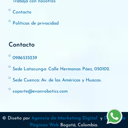
Trabaja con nosotros
Contacto
Políticas de privacidad
Contacto
0986535239
Sede Latacunga: Calle Hermanas Páez, 050102.
Sede Cuenca: Av. de las Américas y Huacas.
soporte@evanrobotics.com
© Diseño por
Agencia de Marketing Digital
y
Diseño de
Páginas Web
Bogotá, Colombia.