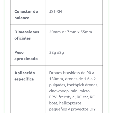
Conector de
JST-XH
balance
Dimensiones
20mm x 17mm x 55mm
oficiales
Peso
32g ±2g
aproximado
Aplicación
Drones brushless de 90 a
130mm, drones de 1.6 a 2
específica
pulgadas, toothpick drones,
cinewhoop, mini micro
FPV, freestyle, RC car, RC
boat, helicópteros
pequeños y proyectos DIY