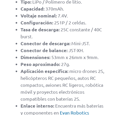
Tipo:
LiPo / Polímero de litio.
Capacidad:
370mAh.
Voltaje nominal:
7.4V.
Configuración:
2S1P / 2 celdas.
Tasa de descarga:
25C constante / 40C
burst.
Conector de descarga:
Mini-JST.
Conector de balance:
JST-XH.
Dimensiones:
53mm x 26mm x 9mm.
Peso aproximado:
27g.
Aplicación específica:
micro drones 2S,
helicópteros RC pequeños, autos RC
compactos, aviones RC ligeros, robótica
móvil y proyectos electrónicos
compatibles con baterías 2S.
Enlace interno:
Encuentra más baterías
y componentes en
Evan Robotics