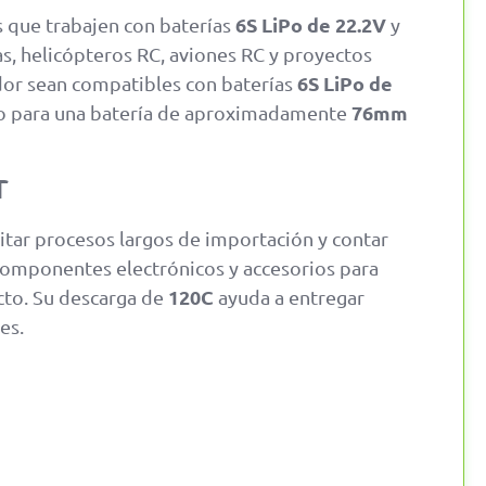
6S LiPo de 22.2V
que trabajen con baterías
y
das, helicópteros RC, aviones RC y proyectos
6S LiPo de
dor sean compatibles con baterías
76mm
do para una batería de aproximadamente
r
itar procesos largos de importación y contar
componentes electrónicos y accesorios para
120C
cto. Su descarga de
ayuda a entregar
es.