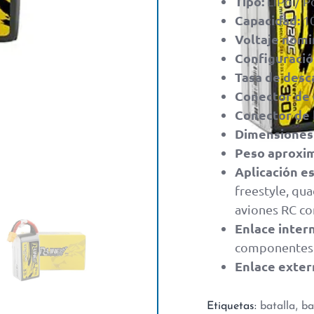
Tipo:
LiPo / Po
Capacidad:
1
Voltaje nomi
Configuració
Tasa de desc
Conector de 
Conector de 
Dimensiones 
Peso aproxi
Aplicación es
freestyle, qu
aviones RC co
Enlace inter
componentes
Enlace exter
,
Etiquetas:
batalla
ba