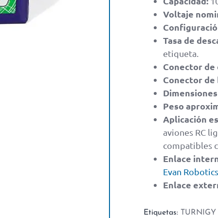
Capacidad:
1
Voltaje nomi
Configuració
Tasa de desc
etiqueta.
Conector de 
Conector de 
Dimensiones
Peso aproxi
Aplicación es
aviones RC li
compatibles c
Enlace inter
Evan Robotic
Enlace exter
Etiquetas:
TURNIGY