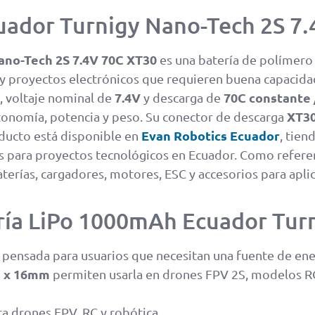
uador Turnigy Nano-Tech 2S 7
ano-Tech 2S 7.4V 70C XT30
es una batería de polímero 
 y proyectos electrónicos que requieren buena capacida
7.4V
70C constante 
, voltaje nominal de
y descarga de
XT3
utonomía, potencia y peso. Su conector de descarga
Evan Robotics Ecuador
ducto está disponible en
, tien
 para proyectos tecnológicos en Ecuador. Como referenc
terías, cargadores, motores, ESC y accesorios para apli
tería LiPo 1000mAh Ecuador Tu
pensada para usuarios que necesitan una fuente de ene
 x 16mm
permiten usarla en drones FPV 2S, modelos R
ra drones FPV, RC y robótica.