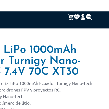
a LiPo 1000mAh
r Turnigy Nano-
S 7.4V 70C XT30
ería LiPo 1000mAh Ecuador Turnigy Nano-Tech
ara drones FPV y proyectos RC.
y Nano-Tech.
límero de litio.