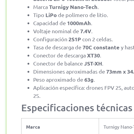
Turnigy Nano-Tech
Marca
.
LiPo
Tipo
de polímero de litio.
1000mAh
Capacidad de
.
7.4V
Voltaje nominal de
.
2S1P
Configuración
con 2 celdas.
70C constante
Tasa de descarga de
y has
XT30
Conector de descarga
.
JST-XH
Conector de balance
.
73mm x 34
Dimensiones aproximadas de
63g
Peso aproximado de
.
Aplicación específica: drones FPV 2S, aut
2S.
Especificaciones técnicas
Marca
Turnigy Nano-