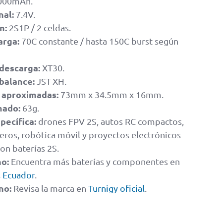
000mAh.
nal:
7.4V.
n:
2S1P / 2 celdas.
arga:
70C constante / hasta 150C burst según
descarga:
XT30.
balance:
JST-XH.
 aproximadas:
73mm x 34.5mm x 16mm.
mado:
63g.
pecífica:
drones FPV 2S, autos RC compactos,
geros, robótica móvil y proyectos electrónicos
on baterías 2S.
no:
Encuentra más baterías y componentes en
s Ecuador
.
no:
Revisa la marca en
Turnigy oficial
.