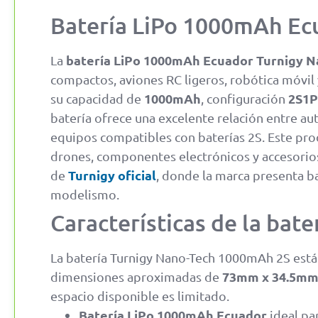
Batería LiPo 1000mAh Ec
batería LiPo 1000mAh Ecuador Turnigy N
La
compactos, aviones RC ligeros, robótica móvil
1000mAh
2S1P
su capacidad de
, configuración
batería ofrece una excelente relación entre a
equipos compatibles con baterías 2S. Este pro
drones, componentes electrónicos y accesorios
Turnigy oficial
de
, donde la marca presenta ba
modelismo.
Características de la ba
La batería Turnigy Nano-Tech 1000mAh 2S está 
73mm x 34.5mm
dimensiones aproximadas de
espacio disponible es limitado.
Batería LiPo 1000mAh Ecuador
ideal pa