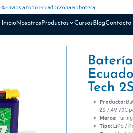
10%
Envíos a todo Ecuador
Zona Robotera
Inicio
Nosotros
Productos
Cursos
Blog
Contacto
Baterí
Ecuado
Tech 2
Producto:
Bat
2S 7.4V 70C p
Marca:
Turnig
Tipo:
LiPo / Po