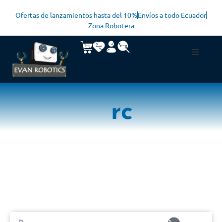
Ofertas de lanzamientos hasta del 10%
Envíos a todo Ecuador
Zona Robotera
rc