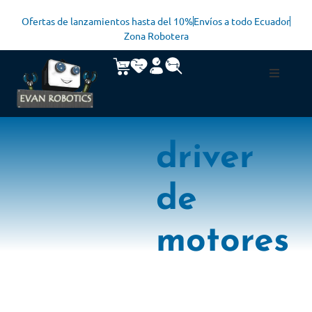
Ofertas de lanzamientos hasta del 10%
Envíos a todo Ecuador
Zona Robotera
driver
de
motores