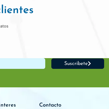
lientes
datos
Suscribete
interes
Contacto