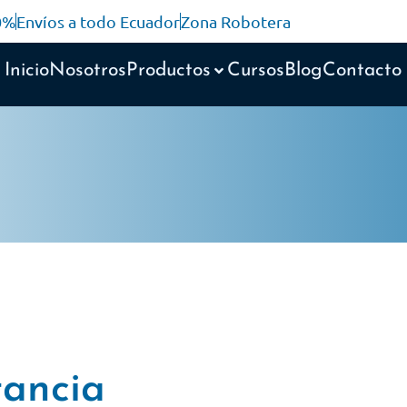
10%
Envíos a todo Ecuador
Zona Robotera
Inicio
Nosotros
Productos
Cursos
Blog
Contacto
tancia