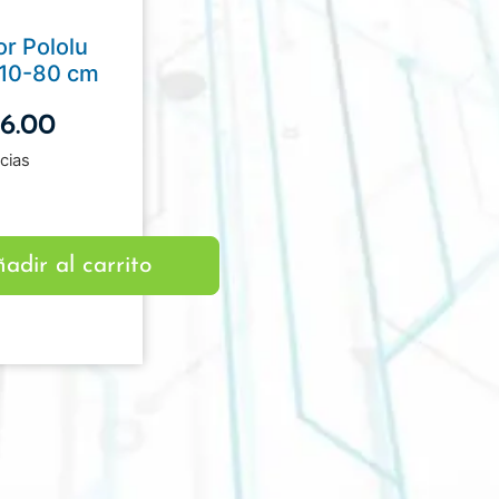
r Pololu
 10-80 cm
16.00
cias
adir al carrito