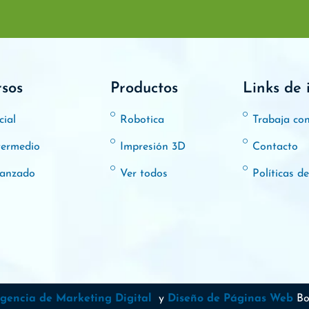
rsos
Productos
Links de 
cial
Robotica
Trabaja co
termedio
Impresión 3D
Contacto
anzado
Ver todos
Políticas d
gencia de Marketing Digital
y
Diseño de Páginas Web
Bo