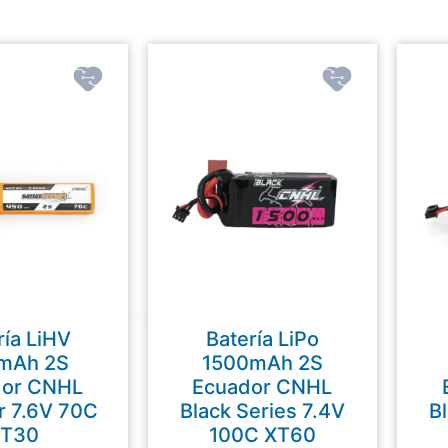
ría LiHV
Batería LiPo
mAh 2S
1500mAh 2S
dor CNHL
Ecuador CNHL
r 7.6V 70C
Black Series 7.4V
Bl
T30
100C XT60