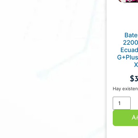
Bate
220
Ecua
G+Plus
X
$
Hay existen
Añ