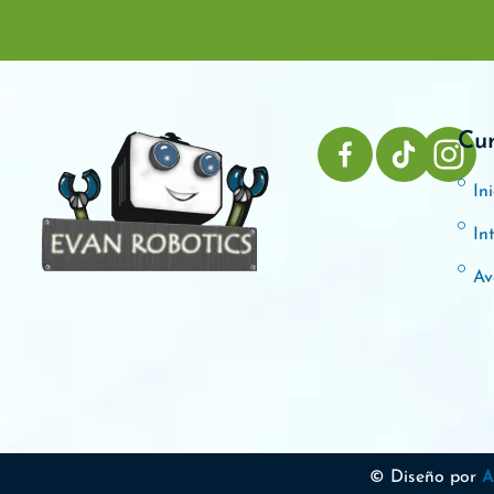
Cu
Ini
In
Av
© Diseño por
A