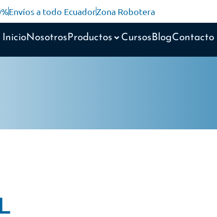
10%
Envíos a todo Ecuador
Zona Robotera
Inicio
Nosotros
Productos
Cursos
Blog
Contacto
L