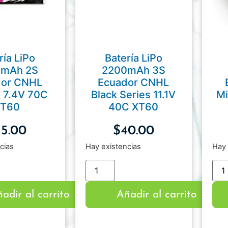
ría LiPo
Batería LiPo
0mAh 2S
2200mAh 3S
dor CNHL
Ecuador CNHL
 7.4V 70C
Black Series 11.1V
Mi
T60
40C XT60
35.00
$
40.00
cias
Hay existencias
Hay 
adir al carrito
Añadir al carrito