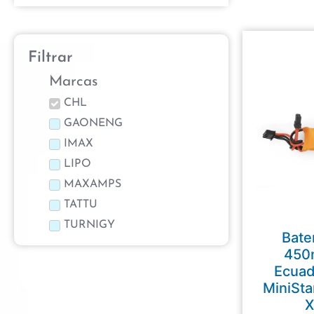
Filtrar
Marcas
CHL
GAONENG
IMAX
LIPO
MAXAMPS
TATTU
TURNIGY
Bate
450
Ecua
MiniSta
X