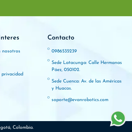
interes
Contacto
n nosotros
0986535239
Sede Latacunga: Calle Hermanas
Páez, 050102.
e privacidad
Sede Cuenca: Av. de las Américas
y Huacas.
soporte@evanrobotics.com
gotá, Colombia.