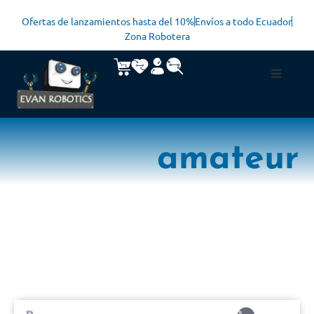
Ofertas de lanzamientos hasta del 10%
Envíos a todo Ecuador
Zona Robotera
amateur