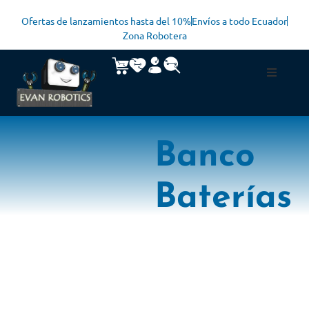
Ofertas de lanzamientos hasta del 10%
Envíos a todo Ecuador
Zona Robotera
Banco
Baterías