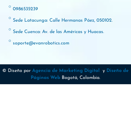
0986535239
Sede Latacunga: Calle Hermanas Páez, 050102.
Sede Cuenca: Av. de las Américas y Huacas.
soporte@evanrobotics.com
© Diseño por
Agencia de Marketing Digital
y
Diseño de
Páginas Web
Bogotá, Colombia.