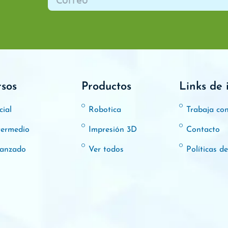
rsos
Productos
Links de 
cial
Robotica
Trabaja co
termedio
Impresión 3D
Contacto
anzado
Ver todos
Políticas d