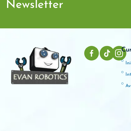
Newsletter
Cu
Ini
In
Av