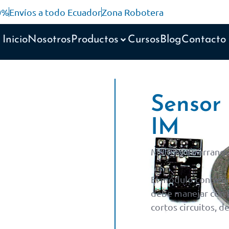
10%
Envíos a todo Ecuador
Zona Robotera
Inicio
Nosotros
Productos
Cursos
Blog
Contacto
Sensor 
IM
Módulo de arranqu
El módulo contiene
debe manejar con l
cortos circuitos, d