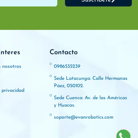
interes
Contacto
n nosotros
0986535239
Sede Latacunga: Calle Hermanas
Páez, 050102.
e privacidad
Sede Cuenca: Av. de las Américas
y Huacas.
soporte@evanrobotics.com