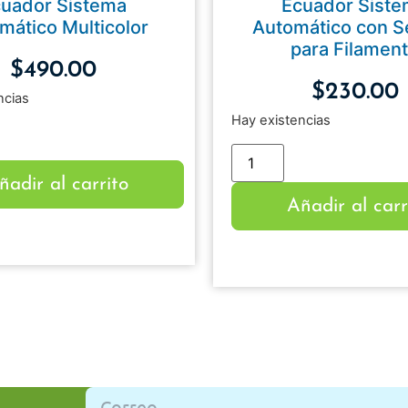
uador Sistema
Ecuador Sist
mático Multicolor
Automático con 
para Filamen
$
490.00
$
230.00
ncias
Hay existencias
ñadir al carrito
Añadir al carr