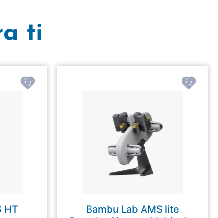
a ti
S HT
Bambu Lab AMS lite