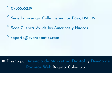
0986535239
Sede Latacunga: Calle Hermanas Páez, 050102.
Sede Cuenca: Av. de las Américas y Huacas.
soporte@evanrobotics.com
© Diseño por
Agencia de Marketing Digital
y
Diseño de
Páginas Web
Bogotá, Colombia.