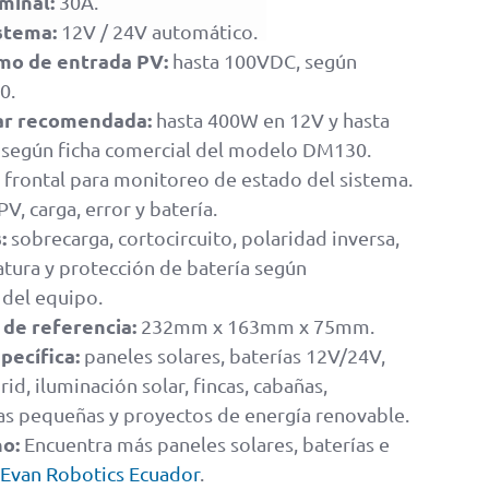
minal:
30A.
stema:
12V / 24V automático.
mo de entrada PV:
hasta 100VDC, según
0.
ar recomendada:
hasta 400W en 12V y hasta
 según ficha comercial del modelo DM130.
frontal para monitoreo de estado del sistema.
PV, carga, error y batería.
:
sobrecarga, cortocircuito, polaridad inversa,
ura y protección de batería según
 del equipo.
de referencia:
232mm x 163mm x 75mm.
pecífica:
paneles solares, baterías 12V/24V,
rid, iluminación solar, fincas, cabañas,
sas pequeñas y proyectos de energía renovable.
no:
Encuentra más paneles solares, baterías e
Evan Robotics Ecuador
.