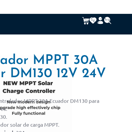
lador MPPT 30A
r DM130 12V 24V
ntrolador MPPT 30A Ecuador DM130 para
es.
30.
dor solar de carga MPPT.