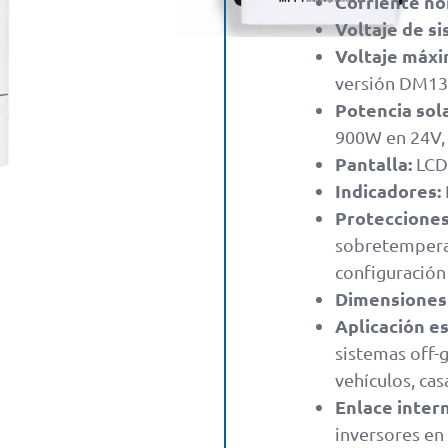
Corriente no
Voltaje de si
Voltaje máxi
versión DM13
Potencia sol
900W en 24V,
Pantalla:
LCD 
Indicadores:
Protecciones
sobretemperat
configuración
Dimensiones 
Aplicación es
sistemas off-g
vehículos, ca
Enlace inter
inversores en