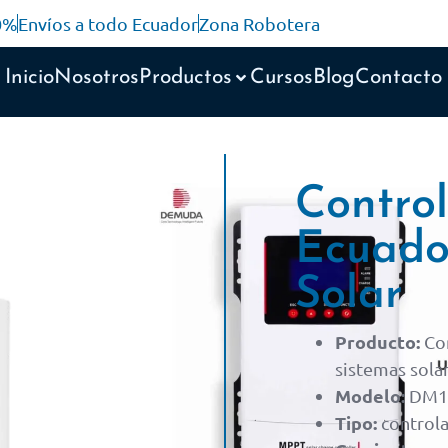
10%
Envíos a todo Ecuador
Zona Robotera
Inicio
Nosotros
Productos
Cursos
Blog
Contacto
Contro
Ecuado
Solar
Producto:
Co
sistemas solar
Modelo:
DM1
Tipo:
controla