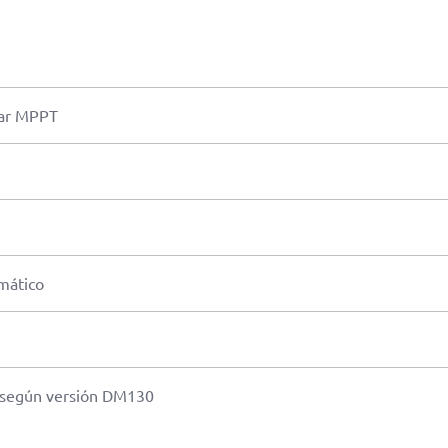
lar MPPT
mático
 según versión DM130