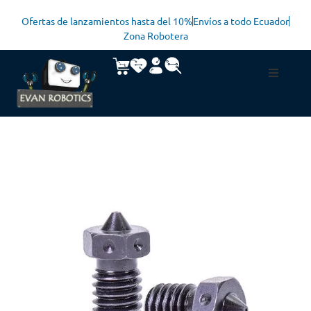
Ofertas de lanzamientos hasta del 10%
Envíos a todo Ecuador
Zona Robotera