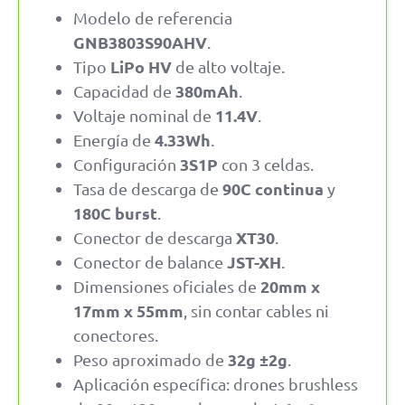
Modelo de referencia
GNB3803S90AHV
.
LiPo HV
Tipo
de alto voltaje.
380mAh
Capacidad de
.
11.4V
Voltaje nominal de
.
4.33Wh
Energía de
.
3S1P
Configuración
con 3 celdas.
90C continua
Tasa de descarga de
y
180C burst
.
XT30
Conector de descarga
.
JST-XH
Conector de balance
.
20mm x
Dimensiones oficiales de
17mm x 55mm
, sin contar cables ni
conectores.
32g ±2g
Peso aproximado de
.
Aplicación específica: drones brushless