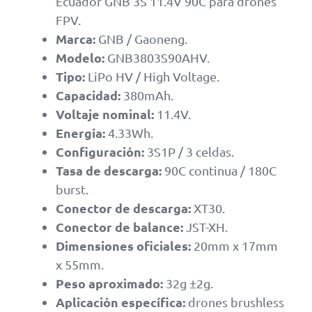
Ecuador GNB 3S 11.4V 90C para drones
FPV.
Marca:
GNB / Gaoneng.
Modelo:
GNB3803S90AHV.
Tipo:
LiPo HV / High Voltage.
Capacidad:
380mAh.
Voltaje nominal:
11.4V.
Energía:
4.33Wh.
Configuración:
3S1P / 3 celdas.
Tasa de descarga:
90C continua / 180C
burst.
Conector de descarga:
XT30.
Conector de balance:
JST-XH.
Dimensiones oficiales:
20mm x 17mm
x 55mm.
Peso aproximado:
32g ±2g.
Aplicación específica:
drones brushless