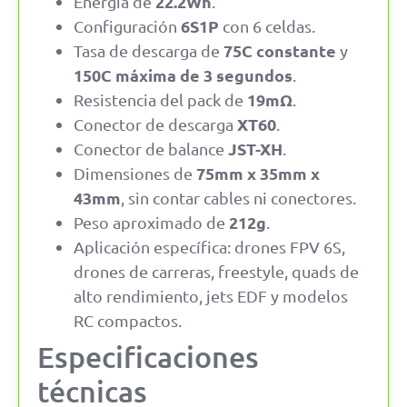
22.2Wh
Energía de
.
6S1P
Configuración
con 6 celdas.
75C constante
Tasa de descarga de
y
150C máxima de 3 segundos
.
19mΩ
Resistencia del pack de
.
XT60
Conector de descarga
.
JST-XH
Conector de balance
.
75mm x 35mm x
Dimensiones de
43mm
, sin contar cables ni conectores.
212g
Peso aproximado de
.
Aplicación específica: drones FPV 6S,
drones de carreras, freestyle, quads de
alto rendimiento, jets EDF y modelos
RC compactos.
Especificaciones
técnicas