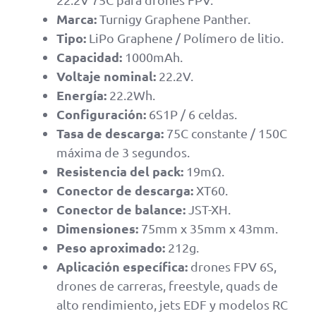
Marca:
Turnigy Graphene Panther.
Tipo:
LiPo Graphene / Polímero de litio.
Capacidad:
1000mAh.
Voltaje nominal:
22.2V.
Energía:
22.2Wh.
Configuración:
6S1P / 6 celdas.
Tasa de descarga:
75C constante / 150C
máxima de 3 segundos.
Resistencia del pack:
19mΩ.
Conector de descarga:
XT60.
Conector de balance:
JST-XH.
Dimensiones:
75mm x 35mm x 43mm.
Peso aproximado:
212g.
Aplicación específica:
drones FPV 6S,
drones de carreras, freestyle, quads de
alto rendimiento, jets EDF y modelos RC