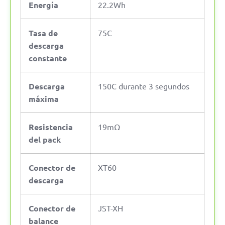
Energía
22.2Wh
Tasa de
75C
descarga
constante
Descarga
150C durante 3 segundos
máxima
Resistencia
19mΩ
del pack
Conector de
XT60
descarga
Conector de
JST-XH
balance