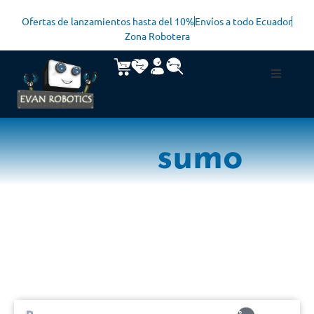
Ofertas de lanzamientos hasta del 10%
Envíos a todo Ecuador
Zona Robotera
sumo