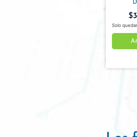
D
$
Solo quedan
Añ