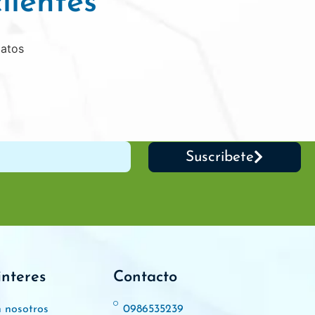
lientes
datos
Suscribete
interes
Contacto
n nosotros
0986535239