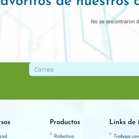
avoritos de nuestros c
No se encontraron 
rsos
Productos
Links de 
cial
Robotica
Trabaja co