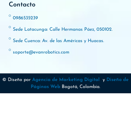
Contacto
0986535239
Sede Latacunga: Calle Hermanas Páez, 050102.
Sede Cuenca: Av. de las Américas y Huacas.
soporte@evanrobotics.com
© Diseño por
Agencia de Marketing Digital
y
Diseño de
Páginas Web
Bogotá, Colombia.