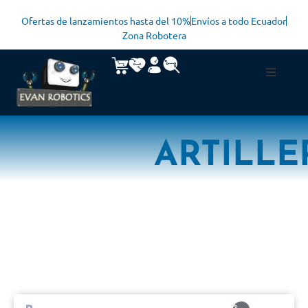
Ofertas de lanzamientos hasta del 10%
Envíos a todo Ecuador
Zona Robotera
ARTILLE